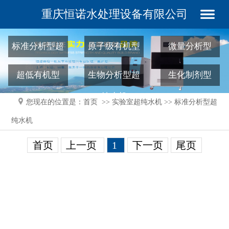
重庆恒诺水处理设备有限公司
标准分析型超
原子级有机型
微量分析型
纯水机
超低有机型
生物分析型超
生化制剂型
纯水机
您现在的位置是：
首页
>>
实验室超纯水机
>>
标准分析型超
EDI分析型超纯
高校科研型
动物饮用型
纯水机
水机
痕量检测型
首页
上一页
1
下一页
尾页